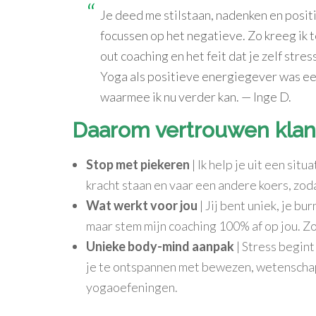
Je deed me stilstaan, nadenken en positi
focussen op het negatieve. Zo kreeg ik te
out coaching en het feit dat je zelf st
Yoga als positieve energiegever was een
waarmee ik nu verder kan. — Inge D.
Daarom vertrouwen klan
Stop met piekeren
| Ik help je uit een situ
kracht staan en vaar een andere koers, zoda
Wat werkt voor jou
| Jij bent uniek, je b
maar stem mijn coaching 100% af op jou. Zo
Unieke body-mind aanpak
| Stress begint 
je te ontspannen met bewezen, wetenscha
yogaoefeningen.