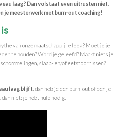
niveau laag? Dan volstaat even uitrusten niet.
ven je meesterwerk met burn-out coaching!
is
-mythe van onze maatschappij je leeg? Moet je je
reden te houden? Word je geleefd? Maakt niets je
sschommelingen, slaap- en/of eetstoornissen?
au laag blijft
, dan heb je een burn-out of ben je
 dan niet: je hebt hulp nodig.