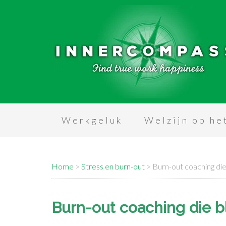
Werkgeluk
Welzijn op he
Home
>
Stress en burn-out
>
Burn-out coaching die
Burn-out coaching die bl