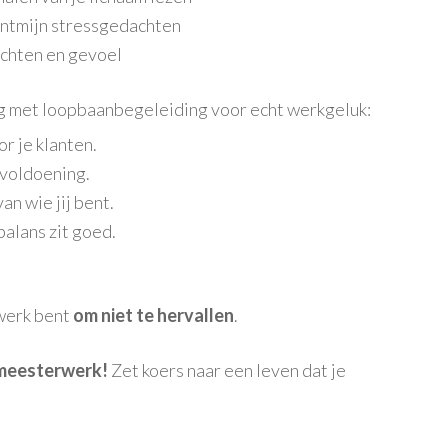
ontmijn stressgedachten
achten en gevoel
g met loopbaanbegeleiding voor echt werkgeluk:
r je klanten.
g voldoening.
an wie jij bent.
alans zit goed.
 werk bent
om niet te hervallen
.
 meesterwerk!
Zet koers naar een leven dat je