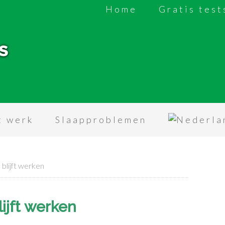
Home
Gratis test
t werk
Slaapproblemen
 blijft werken
ijft werken