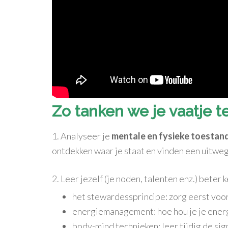
Zo tanken we je vaatje t
1. Analyseer je
mentale en fysieke toestan
ontdekken waar je staat en vinden een uitweg
2. Leer jezelf (je noden, talenten enz.) beter
het stewardessprincipe: zorg eerst voor
energiemanagement: hoe hou je je ener
body-mind technieken: leer tijdig de sig