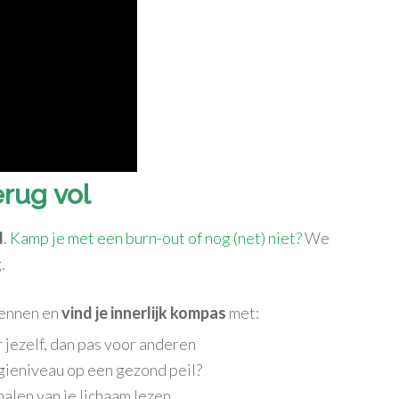
erug vol
d
.
Kamp je met een burn-out of nog (net) niet?
We
.
 kennen en
vind je innerlijk kompas
met:
 jezelf, dan pas voor anderen
gieniveau op een gezond peil?
nalen van je lichaam lezen