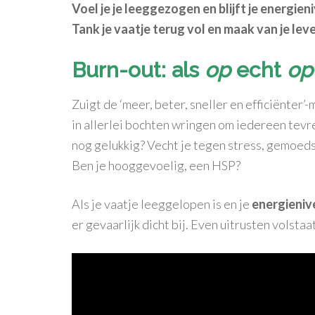
Voel je je leeggezogen en blijft je energie
Tank je vaatje terug vol en maak van je le
Burn-out: als
op
echt
op
Zuigt de ‘meer, beter, sneller en efficiënter’
in allerlei bochten wringen om iedereen tev
nog gelukkig? Vecht je tegen stress, gemoed
Ben je hooggevoelig, een HSP?
Als je vaatje leeggelopen is en je
energienive
er gevaarlijk dicht bij. Even uitrusten volstaat