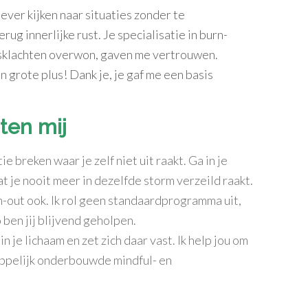
ever kijken naar situaties zonder te
rug innerlijke rust. Je specialisatie in burn-
ressklachten overwon, gaven me vertrouwen.
 grote plus! Dank je, je gaf me een basis
ten mij
atie breken waar je zelf niet uit raakt. Ga in je
t je nooit meer in dezelfde storm verzeild raakt.
urn-out ook. Ik rol geen standaardprogramma uit,
 ben jij blijvend geholpen.
in je lichaam en zet zich daar vast. Ik help jou om
ppelijk onderbouwde mindful- en