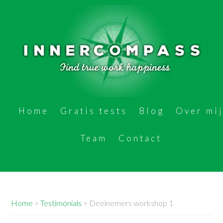
Home
Gratis tests
Blog
Over mi
Team
Contact
Home
>
Testimonials
>
Deelnemers workshop 1